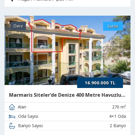
Daire
Satılık
16.900.000 TL
Marmaris Siteler’de Denize 400 Metre Havuzlu 4+1 Lüks Dubleks Daire
270 m²
Alan
4+1 Oda
Oda Sayısı
2 Banyo
Banyo Sayısı