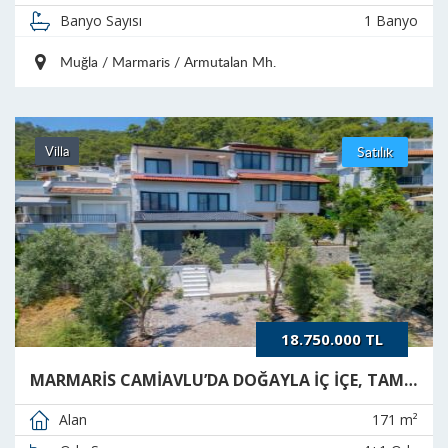
1 Banyo
Banyo Sayısı
Muğla / Marmaris / Armutalan Mh.
Villa
Satılık
18.750.000 TL
MARMARİS CAMİAVLU’DA DOĞAYLA İÇ İÇE, TAMAMEN YENİLENMİŞ LÜKS TRİPLEKS VİLLA
171 m²
Alan