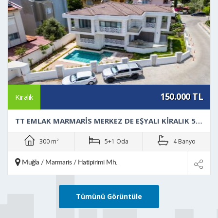
20.000 TL
Kiralık
MARMARİS ORHANİYE DE 2 ODA 1 SALON EŞYALI KİRALIK DAİRE
105 m²
2+1 Oda
1 Banyo
Muğla / Marmaris / Orhaniye Mh.
Tümünü Görüntüle