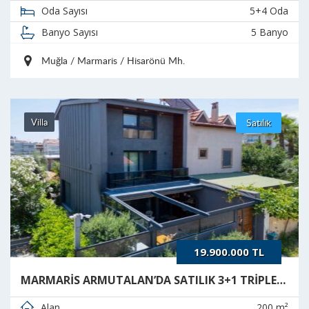
5+4 Oda
Oda Sayısı
5 Banyo
Banyo Sayısı
Muğla / Marmaris / Hisarönü Mh.
Villa
Satılık
19.900.000 TL
MARMARİS ARMUTALAN’DA SATILIK 3+1 TRİPLEKS VİLLA
200 m²
Alan