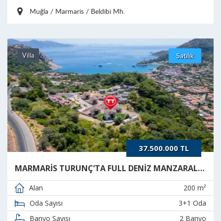
Muğla / Marmaris / Beldibi Mh.
Villa
Satılık
37.500.000 TL
MARMARİS TURUNÇ’TA FULL DENİZ MANZARALI SIFIR LÜKS VİLLALAR
200 m²
Alan
3+1 Oda
Oda Sayısı
2 Banyo
Banyo Sayısı