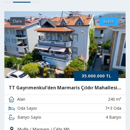
Daire
Satılık
35.000.000 TL
TT Gayrımenkul’den Marmaris Çıldır Mahallesi’nde Satılık Komple Bina
240 m²
Alan
7+3 Oda
Oda Sayısı
4 Banyo
Banyo Sayısı
Muğla / Marmaris / Çıldır Mh.