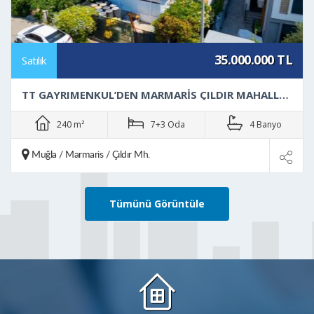
16.900.000 TL
Satılık
MARMARIS SITELER’DE DENIZE 400 METRE HAVUZLU 4+1 LÜKS DUBLEKS DAIRE
270 m²
4+1 Oda
2 Banyo
Muğla / Marmaris / Siteler Mh.
Tümünü Görüntüle