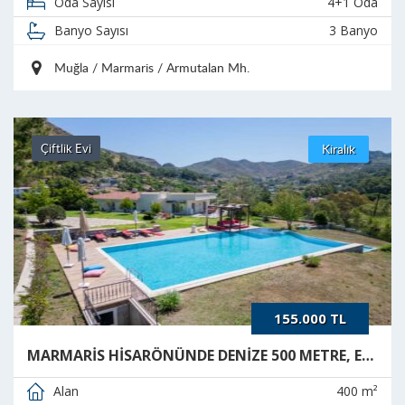
4+1 Oda
Oda Sayısı
3 Banyo
Banyo Sayısı
Muğla / Marmaris / Armutalan Mh.
Çiftlik Evi
Kiralık
155.000 TL
MARMARİS HİSARÖNÜNDE DENİZE 500 METRE, EŞSİZ KONUMDA KİRALIK ÇİFTLİK EVİ
400 m²
Alan