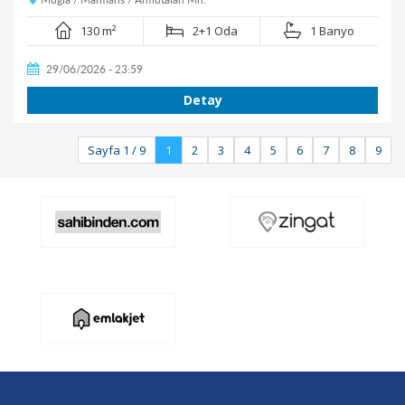
130 m²
2+1 Oda
1 Banyo
29/06/2026 - 23:59
Detay
Sayfa 1 / 9
1
2
3
4
5
6
7
8
9