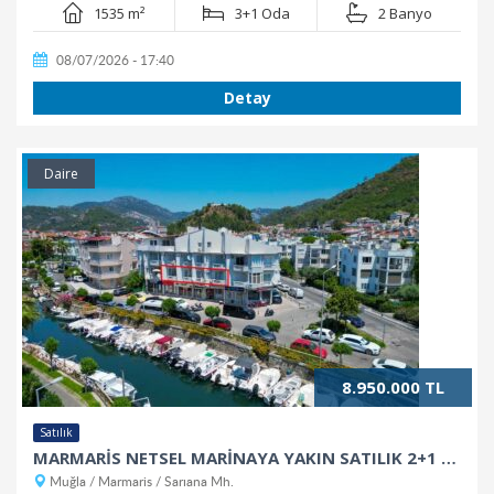
1535 m²
3+1 Oda
2 Banyo
08/07/2026 - 17:40
Detay
Daire
8.950.000 TL
Satılık
MARMARİS NETSEL MARİNAYA YAKIN SATILIK 2+1 DAİRE
Muğla / Marmaris / Sarıana Mh.