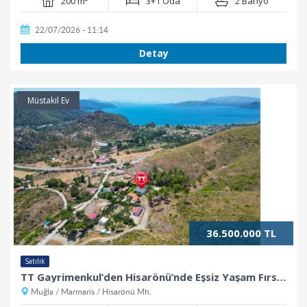
200 m²
3+1 Oda
2 Banyo
22/07/2026 - 11:14
Detay
Müstakil Ev
36.500.000 TL
Satılık
TT Gayrimenkul’den Hisarönü’nde Eşsiz Yaşam Fırsatı!
Muğla / Marmaris / Hisarönü Mh.