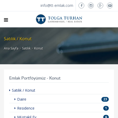
info@tt-emlak.com
Satılık / Konut
Ana Sayfa
Satılık
Konut
Emlak Portföyümüz - Konut
Satılık / Konut
Daire
23
Residence
1
Müstakil Ev
6