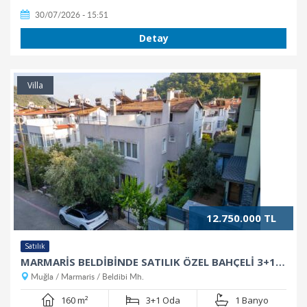
30/07/2026 - 15:51
Detay
Villa
12.750.000 TL
Satılık
MARMARİS BELDİBİNDE SATILIK ÖZEL BAHÇELİ 3+1 TRİPLEKS
Muğla / Marmaris / Beldibi Mh.
160 m²
3+1 Oda
1 Banyo