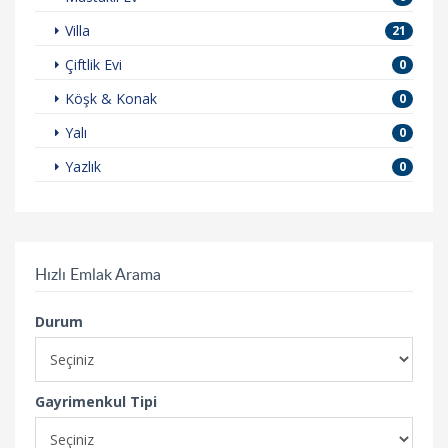
Villa
21
Çiftlik Evi
0
Köşk & Konak
0
Yalı
0
Yazlık
0
Hızlı Emlak Arama
Durum
Gayrimenkul Tipi