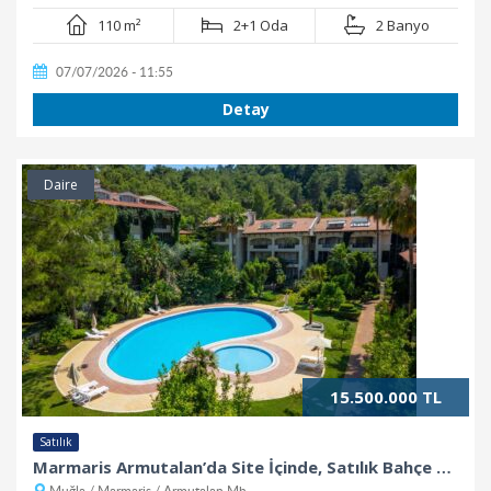
110 m²
2+1 Oda
2 Banyo
07/07/2026 - 11:55
Detay
Daire
15.500.000 TL
Satılık
Marmaris Armutalan’da Site İçinde, Satılık Bahçe Dubleks Daire
Muğla / Marmaris / Armutalan Mh.