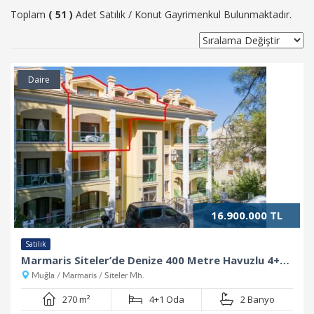
Toplam
( 51 )
Adet Satılık / Konut Gayrimenkul Bulunmaktadır.
Daire
16.900.000 TL
Satılık
Marmaris Siteler’de Denize 400 Metre Havuzlu 4+1 Lüks Dubleks Daire
Muğla / Marmaris / Siteler Mh.
270 m²
4+1 Oda
2 Banyo