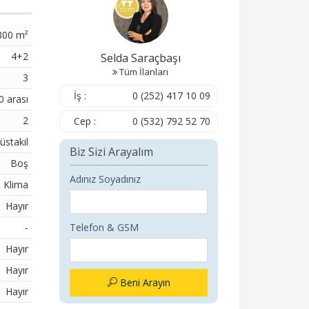
800 m²
4+2
Selda Saraçbaşı
Tüm İlanları
3
İş :
0 (252) 417 10 09
0 arası
2
Cep :
0 (532) 792 52 70
üstakil
Biz Sizi Arayalım
Boş
Adınız Soyadınız
Klima
Hayır
-
Telefon & GSM
Hayır
Hayır
Beni Arayın
Hayır