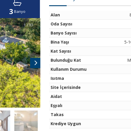
3
Banyo
Alan
Oda Sayısı
1 / 33
Banyo Sayısı
Bina Yaşı
5-1
Kat Sayısı
Bulunduğu Kat
M
Kullanım Durumu
Isıtma
Site İçerisinde
Aidat
Eşyalı
Takas
Krediye Uygun