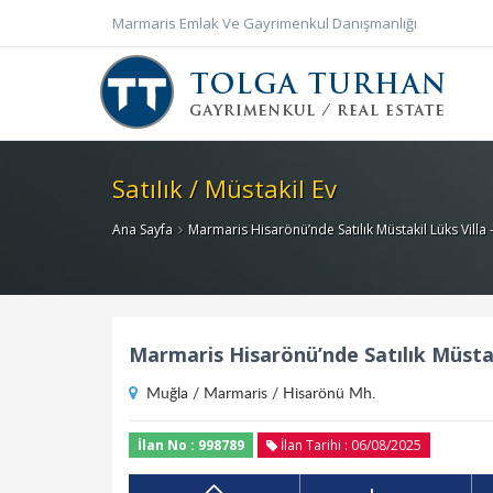
Marmaris Emlak Ve Gayrimenkul Danışmanlığı
Satılık / Müstakil Ev
Ana Sayfa
Marmaris Hisarönü’nde Satılık Müstakil Lüks Villa
Marmaris Hisarönü’nde Satılık Müstak
Muğla / Marmaris / Hisarönü Mh.
İlan No : 998789
İlan Tarihi : 06/08/2025