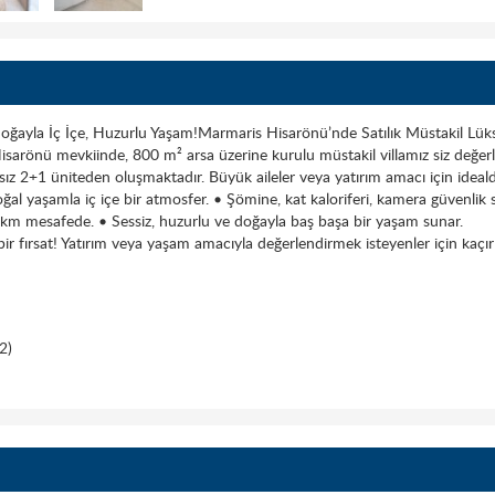
Doğayla İç İçe, Huzurlu Yaşam!Marmaris Hisarönü’nde Satılık Müstakil Lüks
rönü mevkiinde, 800 m² arsa üzerine kurulu müstakil villamız siz değerli a
ız 2+1 üniteden oluşmaktadır. Büyük aileler veya yatırım amacı için ideal
oğal yaşamla iç içe bir atmosfer. • Şömine, kat kaloriferi, kamera güvenlik 
 km mesafede. • Sessiz, huzurlu ve doğayla baş başa bir yaşam sunar.
bir fırsat! Yatırım veya yaşam amacıyla değerlendirmek isteyenler için kaçır
2)