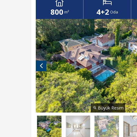
800
4+2
m²
Oda
Büyük Resim