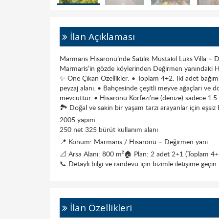
İlan Açıklaması
Marmaris Hisarönü’nde Satılık Müstakil Lüks Villa – 
Marmaris’in gözde köylerinden Değirmen yanındaki Hisa
✨ Öne Çıkan Özellikler: • Toplam 4+2: İki adet bağıms
peyzaj alanı. • Bahçesinde çeşitli meyve ağaçları ve d
mevcuttur. • Hisarönü Körfezi’ne (denize) sadece 1.5
🏞 Doğal ve sakin bir yaşam tarzı arayanlar için eşsiz 
2005 yapım
250 net 325 bürüt kullanım alanı
📍 Konum: Marmaris / Hisarönü – Değirmen yanı
📐 Arsa Alanı: 800 m²🏠 Plan: 2 adet 2+1 (Toplam 4+
📞 Detaylı bilgi ve randevu için bizimle iletişime geçin.
İlan Özellikleri