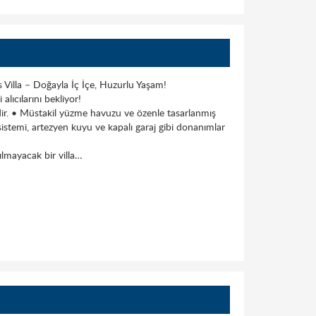
 Villa – Doğayla İç İçe, Huzurlu Yaşam!
lıcılarını bekliyor!
dir. • Müstakil yüzme havuzu ve özenle tasarlanmış
sistemi, artezyen kuyu ve kapalı garaj gibi donanımlar
ılmayacak bir villa…